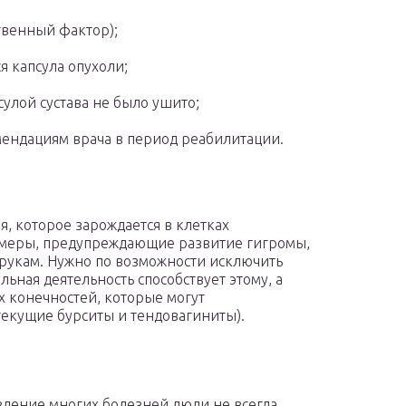
твенный фактор);
я капсула опухоли;
улой сустава не было ушито;
мендациям врача в период реабилитации.
 которое зарождается в клетках
е меры, предупреждающие развитие гигромы,
рукам. Нужно по возможности исключить
ьная деятельность способствует этому, а
х конечностей, которые могут
текущие бурситы и тендовагиниты).
вление многих болезней люди не всегда