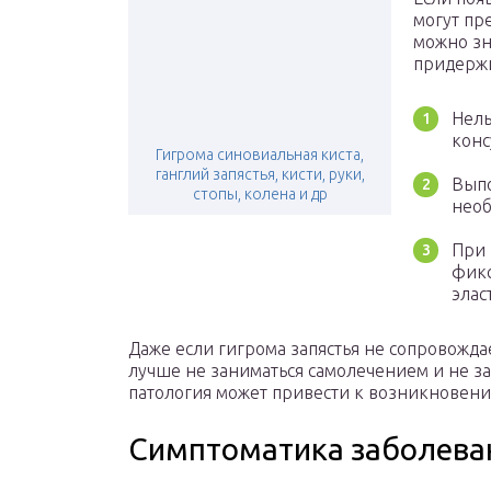
могут пр
можно зн
придержи
Нель
конс
Гигрома синовиальная киста,
ганглий запястья, кисти, руки,
Выпо
стопы, колена и др
необ
При
фикс
элас
Даже если гигрома запястья не сопровожд
лучше не заниматься самолечением и не за
патология может привести к возникновен
Симптоматика заболева