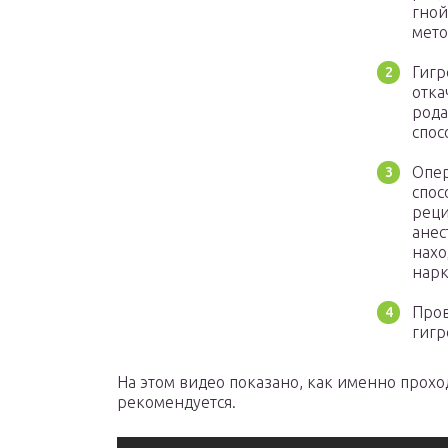
гной
мето
Гигр
отка
рода
спос
Опер
спос
реци
анес
нахо
нарк
Пров
гигр
На этом видео показано, как именно прох
рекомендуется.