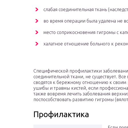
слабая соединительная ткань (наследс
во время операции была удалена не вс
место соприкосновения гигромы с капс
халатное отношение больного к реко
Специфической профилактики заболевания,
соединительной ткани, не существует. Вс
сводятся к бережному отношению к своим 
ушибы и травмы кистей, если профессионал
также вовремя лечить заболевания верхни
поспособствовать развитию гигромы (вяло
Профилактика
Если поя