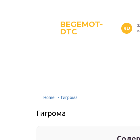
BEGEMOT-
Ж
RU
DTC
ж
Home
Гигрома
Гигрома
Содер