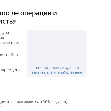
после операции и
ястья
едура
ия
после нее:
е гнойно-
Гигрома на пальце руки: как
повреждена
выявить и лечить заболевание
енты сталкиваются в 30% случаев,
: