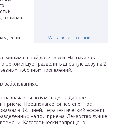
го
летки
, запивая
лам, если
Мазь салвисар отзывы
ь с минимальной дозировки. Назначается
ию рекомендует разделить дневную дозу на 2
ерьезных побочных проявлений.
х заболеваниях:
 назначается по 6 мг в день. Данное
ри приема. Предполагается постепенное
ервалом в 3-5 дней. Терапевтический эффект
 разделенных на три приема. Лекарство лучше
времени. Категорически запрещено