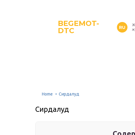
BEGEMOT-
Ж
RU
DTC
ж
Home
Сирдалуд
Сирдалуд
Содер