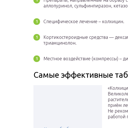
Препараты, направленные на борьбу с
аллопуринол, сульфинпиразон, кетазо
Специфическое лечение – колхицин.
Кортикостероидные средства — декса
триамцинолон.
Местное воздействие (компрессы) – д
Самые эффективные таб
«Колхици
Великоле
растител
приём ле
Не реком
работой 