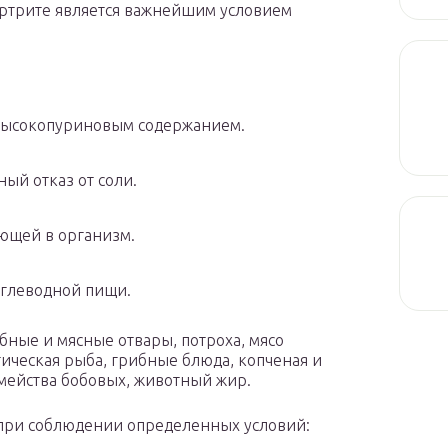
артрите является важнейшим условием
.
 высокопуриновым содержанием.
ый отказ от соли.
ющей в организм.
углеводной пищи.
бные и мясные отвары, потроха, мясо
тическая рыба, грибные блюда, копченая и
мейства бобовых, животный жир.
при соблюдении определенных условий: