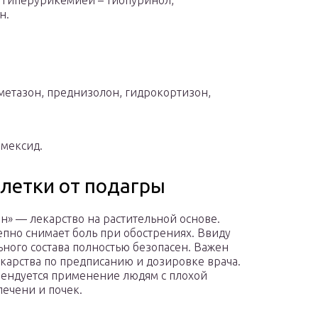
 гиперурикемией – тиопуринол,
н.
метазон, преднизолон, гидрокортизон,
имексид.
летки от подагры
н» — лекарство на растительной основе.
пно снимает боль при обострениях. Ввиду
ьного состава полностью безопасен. Важен
карства по предписанию и дозировке врача.
ендуется применение людям с плохой
печени и почек.