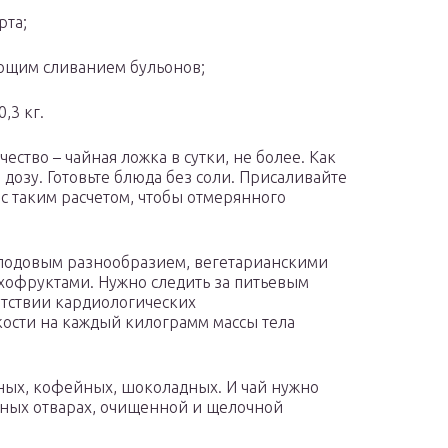
рта;
ующим сливанием бульонов;
,3 кг.
чество – чайная ложка в сутки, не более. Как
 дозу. Готовьте блюда без соли. Присаливайте
с таким расчетом, чтобы отмерянного
лодовым разнообразием, вегетарианскими
ухофруктами. Нужно следить за питьевым
утствии кардиологических
дкости на каждый килограмм массы тела
ных, кофейных, шоколадных. И чай нужно
вяных отварах, очищенной и щелочной