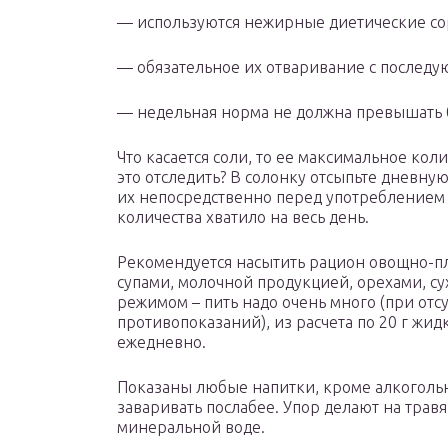
— используются нежирные диетические со
— обязательное их отваривание с послед
— недельная норма не должна превышать 0
Что касается соли, то ее максимальное коли
это отследить? В солонку отсыпьте дневную
их непосредственно перед употреблением 
количества хватило на весь день.
Рекомендуется насытить рацион овощно-п
супами, молочной продукцией, орехами, с
режимом – пить надо очень много (при отс
противопоказаний), из расчета по 20 г жи
ежедневно.
Показаны любые напитки, кроме алкоголь
заваривать послабее. Упор делают на тра
минеральной воде.