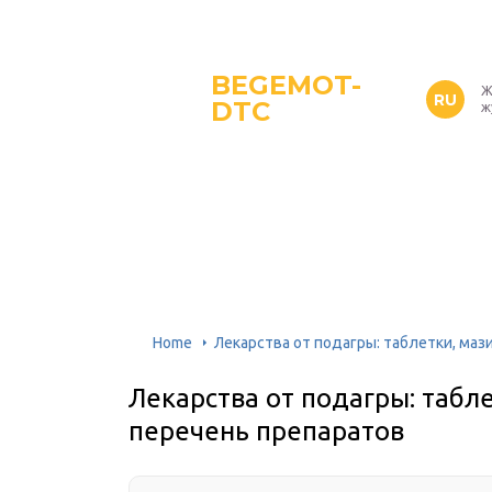
BEGEMOT-
Ж
RU
DTC
ж
Home
Лекарства от подагры: таблетки, маз
Лекарства от подагры: табле
перечень препаратов